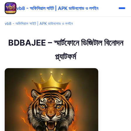
vb8 - অফিসিয়াল সাইট | APK ডাউনলোড ও লগইন
vb8 - অফিসিয়াল সাইট | APK ডাউনলোড ও লগইন
BDBAJEE – স্মার্টফোনে ডিজিটাল বিনোদন
প্ল্যাটফর্ম