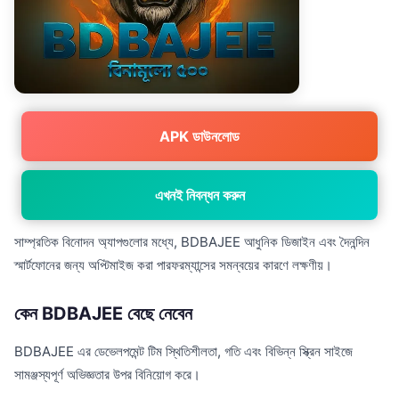
APK ডাউনলোড
এখনই নিবন্ধন করুন
সাম্প্রতিক বিনোদন অ্যাপগুলোর মধ্যে, BDBAJEE আধুনিক ডিজাইন এবং দৈনন্দিন
স্মার্টফোনের জন্য অপ্টিমাইজ করা পারফরম্যান্সের সমন্বয়ের কারণে লক্ষণীয়।
কেন BDBAJEE বেছে নেবেন
BDBAJEE এর ডেভেলপমেন্ট টিম স্থিতিশীলতা, গতি এবং বিভিন্ন স্ক্রিন সাইজে
সামঞ্জস্যপূর্ণ অভিজ্ঞতার উপর বিনিয়োগ করে।