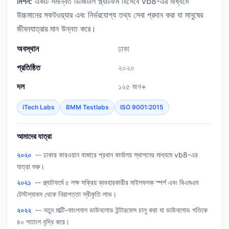
মিশন:
একটি সমন্বিত ডিজিটাল প্ল্যাটফর্ম হিসেবে vb8-এর মাধ্যমে
উচ্চমানের সফটওয়্যার এবং নির্ভরযোগ্য তথ্য সেবা প্রদান করা যা মানুষের
জীবনযাত্রার মান উন্নত করে।
অবস্থান
ঢাকা
প্রতিষ্ঠিত
২০২০
দল
১২৫ জন+
iTech Labs
BMM Testlabs
ISO 9001:2015
আমাদের যাত্রা
২০২০
-- ঢাকার কারওয়ান বাজারে প্রধান কার্যালয় স্থাপনের মাধ্যমে vb8-এর
যাত্রা শুরু।
২০২১
-- প্ল্যাটফর্মে ৫ লক্ষ সক্রিয় ব্যবহারকারীর মাইলফলক স্পর্শ এবং বিএমএম
টেস্টল্যাবস থেকে নিরাপত্তা স্বীকৃতি লাভ।
২০২২
-- নতুন মাল্টি-ফাংশনাল ডাউনলোড ইন্টারফেস চালু করা যা ডাউনলোড গতিকে
৪০ শতাংশ বৃদ্ধি করে।