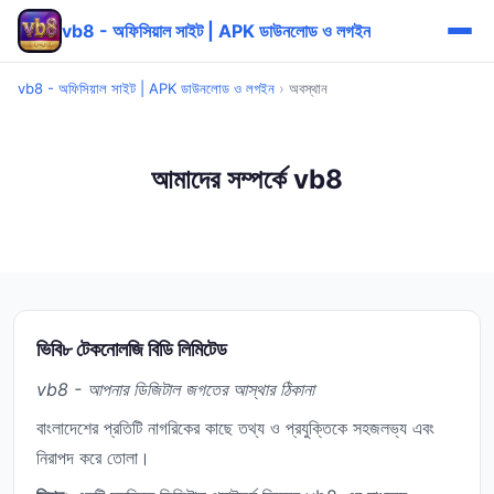
vb8 - অফিসিয়াল সাইট | APK ডাউনলোড ও লগইন
vb8 - অফিসিয়াল সাইট | APK ডাউনলোড ও লগইন
›
অবস্থান
আমাদের সম্পর্কে vb8
ভিবি৮ টেকনোলজি বিডি লিমিটেড
vb8 - আপনার ডিজিটাল জগতের আস্থার ঠিকানা
বাংলাদেশের প্রতিটি নাগরিকের কাছে তথ্য ও প্রযুক্তিকে সহজলভ্য এবং
নিরাপদ করে তোলা।